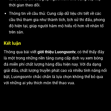
thời gian theo dõi.
Thông tin về cầu thủ: Cung cấp dữ liệu chi tiết về các
cầu thủ tham gia như thành tích, lịch sử thi đấu, phong
độ hiện tại, giúp người hâm mộ hiểu rõ hơn về nhân tố
trên sân.
Kết luận
Thông qua bài viết
giới thiệu Luongsontv
, có thể thấy đây
là một trong những nền tảng cung cấp dịch vụ xem bóng
đá miễn phí chất lượng hàng đầu hiện nay. Với đa dạng
giải đấu, chất lượng truyền phát cao và nhiều tính năng nổi
bật, Luongsontv chắc chắn là lựa chọn không thể bỏ qua
với những ai yêu thích môn thể thao vua.