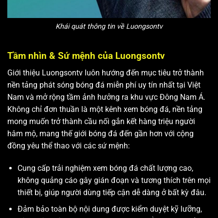
Khái quát thông tin về Luongsontv
Tầm nhìn & Sứ mệnh của Luongsontv
Giới thiệu Luongsontv luôn hướng đến mục tiêu trở thành
nền tảng phát sóng bóng đá miễn phí uy tín nhất tại Việt
Nam và mở rộng tầm ảnh hưởng ra khu vực Đông Nam Á.
Không chỉ đơn thuần là một kênh xem bóng đá, nền tảng
mong muốn trở thành cầu nối gắn kết hàng triệu người
hâm mộ, mang thế giới bóng đá đến gần hơn với cộng
đồng yêu thể thao với các sứ mệnh:
Cung cấp trải nghiệm xem bóng đá chất lượng cao,
không quảng cáo gây gián đoạn và tương thích trên mọi
thiết bị, giúp người dùng tiếp cận dễ dàng ở bất kỳ đâu.
Đảm bảo toàn bộ nội dung được kiểm duyệt kỹ lưỡng,