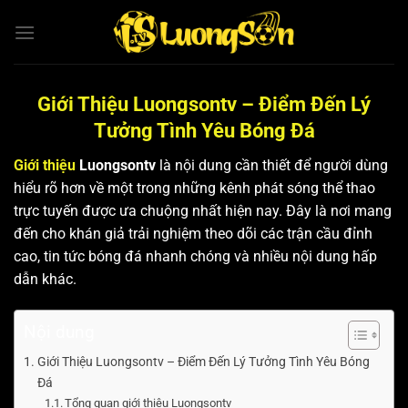
Bỏ
qua
nội
dung
Giới Thiệu Luongsontv – Điểm Đến Lý
Tưởng Tình Yêu Bóng Đá
Giới thiệu
Luongsontv
là nội dung cần thiết để người dùng
hiểu rõ hơn về một trong những kênh phát sóng thể thao
trực tuyến được ưa chuộng nhất hiện nay. Đây là nơi mang
đến cho khán giả trải nghiệm theo dõi các trận cầu đỉnh
cao, tin tức bóng đá nhanh chóng và nhiều nội dung hấp
dẫn khác.
Nội dung
Giới Thiệu Luongsontv – Điểm Đến Lý Tưởng Tình Yêu Bóng
Đá
Tổng quan giới thiệu Luongsontv