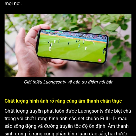
mọi nơi.
Giới thiệu Luongsontv về các ưu điểm nổi bật
Chất lượng hình ảnh rõ ràng cùng âm thanh chân thực
Chất lượng truyền phát luôn được Luongsontv đặc biệt chú
trọng với chất lượng hình ảnh sắc nét chuẩn Full HD, màu
sắc sống động và đường truyền tốc độ ổn định. Âm thanh
sinh động rõ ràng cùng phần bình luận đặc sắc, hài hước